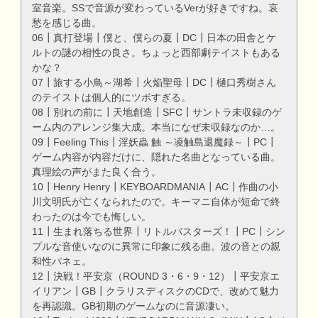
室音楽。SSで音源が変わっているVerが好きですね。哀
愁を感じる曲。
06┃真打登場┃僕と、僕らの夏┃DC┃日本の田舎とケ
ルトの謎の相性の良さ。ちょっと西部劇テイストもある
かな？
07┃旅する小鳥～湖希┃火焔聖母┃DC┃樋口秀樹さん
のテイストは個人的にツボすぎる。
08┃別れの前に┃天地創造┃SFC┃サントラ未収録のゲ
ーム内のアレンジ集大成。本当になぜ未収録なのか…。
09┃Feeling This┃淫妖蟲 触 ～凌触島退魔録～┃PC┃
ゲーム内容が内容だけに、隠れた名曲となっている曲。
真理絵の声がまた良く合う。
10┃Henry Henry┃KEYBOARDMANIA┃AC┃作曲の小
川文明氏が亡くなられたので。キーマニ自体が短命で終
わったのは今でも悔しい。
11┃生まれ落ちる世界┃リトルバスターズ！┃PC┃シン
プルな音使いなのに異常に印象に残る曲。波の音との親
和性パネェ。
12┃決戦！平安京（ROUND 3・6・9・12）┃平安京エ
イリアン┃GB┃クラリスディスクのCDで、改めて魅力
を再認識。GB初期のゲームなのに音源凄い。