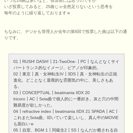
いつも25曲は多いなと、投票前には思うのですが
いざ投票してみると、25曲じゃ全然足りないという思考を
毎年のように繰り返しておりますｗ
ちなみに、デジかも管理人が去年の第8回で投票した曲は以下の通
りです。
01┃RUSH! DASH!┃21-TwoOne-┃PC┃なんとなくサイ
バートランス的なイメージ。ピアノが印象的。
02┃東京┃真・女神転生IV┃3DS┃真・女神転生の正統
進化。どことなく退廃的な雰囲気の中に、美しさもあ
る。
03┃CONCEPTUAL┃beatmania IIDX 20
tricoro┃AC┃Sota曲で個人的に一番好き。灰と穴の中間
難易度が欲しかった。
04┃refractive index┃beatmania IIDX 21 SPADA┃AC┃
これまたSota曲。叩いていて楽しいし、真ん中のMOVIE
も面白いｗ
05┃自室、BGM 1┃同級生2┃SS┃なんだか癒される自