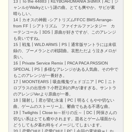
13┃To the 44883┃KEYBOARDMANIA 3rdMIX┃AC┃ジ
ャンルがWalkyという謎の曲。とても爽やか。サビが素
晴らしい。
14┃カオスの神殿 -シアトリズムFFCC BMS Arrange-
from FF┃シアトリズム ファイナルファンタジー カ
ーテンコール┃3DS┃原曲が好きですが、このアレンジ
も良いですね。
15┃戦鬼┃WILD ARMS┃PS┃通常版サントラには未収
録の、ブーメランとの戦闘曲。哀愁ただよう泣きメロが
良い。
16┃Private Service Remix┃PACA PACA PASSION
SPECIAL┃PS┃多様なアレンジがある人気曲。その中で
もこのアレンジが一番好き。
17┃MOONTEARS┃吸血殲鬼ヴェドゴニア┃PC┃ニト
ロプラスの出世作？小野正利の声が凄すぎる。サントラ
のアレンジVerより原曲が一番。
18┃陽射し┃君が望む永遠┃PC┃明るくもやや切ない
曲。ゲームのストーリー上、鬱曲でもある不遇な曲。
19┃Twilights┃Close to～祈りの丘～┃DC┃阿保さんの
切ない系はとても癒やされます。題名とゲーム場面から
どうしても夕暮れ時をイメージしてしまいます。
20┃恋愛CHU!┃恋愛CHU!┃PC┃今回の電波枠ｗしか