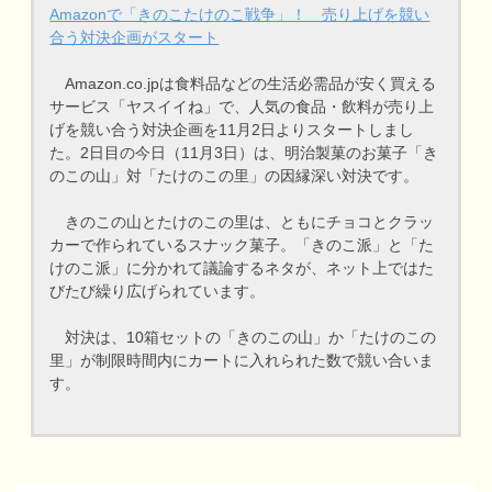
Amazonで「きのこたけのこ戦争」！ 売り上げを競い
合う対決企画がスタート
Amazon.co.jpは食料品などの生活必需品が安く買える
サービス「ヤスイイね」で、人気の食品・飲料が売り上
げを競い合う対決企画を11月2日よりスタートしまし
た。2日目の今日（11月3日）は、明治製菓のお菓子「き
のこの山」対「たけのこの里」の因縁深い対決です。
きのこの山とたけのこの里は、ともにチョコとクラッ
カーで作られているスナック菓子。「きのこ派」と「た
けのこ派」に分かれて議論するネタが、ネット上ではた
びたび繰り広げられています。
対決は、10箱セットの「きのこの山」か「たけのこの
里」が制限時間内にカートに入れられた数で競い合いま
す。