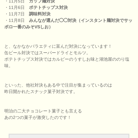
・11月5日
カップ麺対決
・11月6日
ポテトチップス対決
・11月7日
調味料対決
・11月8日
みんなが選んだ◯◯対決（インスタント麺対決でサッ
ポロ一番のみそVSしお）
と、なかなかバラエティに富んだ対決になっています！
缶ビール対決ではスーパードライとモルツ。
ポテトチップス対決ではカルビーのうすしお味と湖池屋ののり塩
味。
といった、他社対決もある中で注目が集まっているのは
昨日開かれたスナック菓子対決です。
明治の二大チョコレート菓子とも言える
あの2つの菓子が激突したのです！