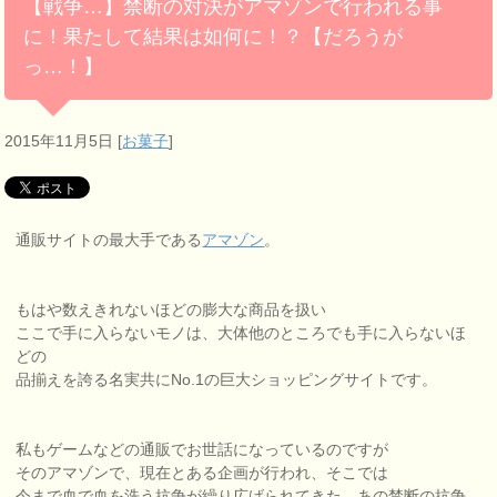
【戦争…】禁断の対決がアマゾンで行われる事
に！果たして結果は如何に！？【だろうが
っ…！】
2015年11月5日
[
お菓子
]
通販サイトの最大手である
アマゾン
。
もはや数えきれないほどの膨大な商品を扱い
ここで手に入らないモノは、大体他のところでも手に入らないほ
どの
品揃えを誇る名実共にNo.1の巨大ショッピングサイトです。
私もゲームなどの通販でお世話になっているのですが
そのアマゾンで、現在とある企画が行われ、そこでは
今まで血で血を洗う抗争が繰り広げられてきた、あの禁断の抗争