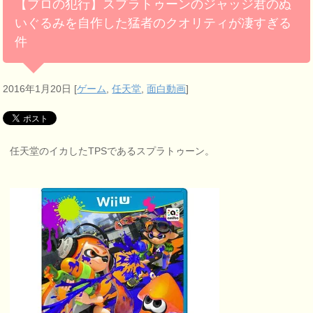
【プロの犯行】スプラトゥーンのジャッジ君のぬ
いぐるみを自作した猛者のクオリティが凄すぎる
件
2016年1月20日
[
ゲーム
,
任天堂
,
面白動画
]
任天堂のイカしたTPSであるスプラトゥーン。