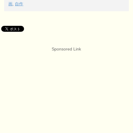
画
,
自作
Sponsored Link