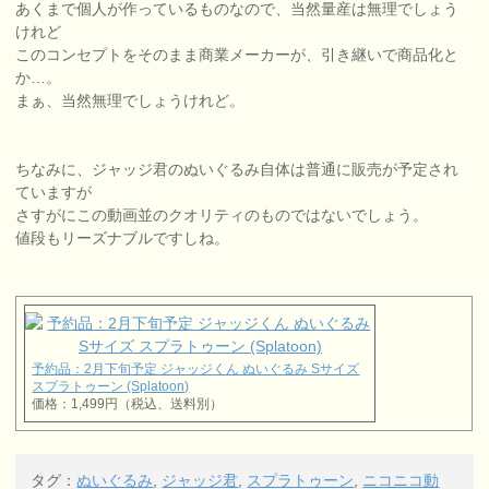
あくまで個人が作っているものなので、当然量産は無理でしょう
けれど
このコンセプトをそのまま商業メーカーが、引き継いで商品化と
か…。
まぁ、当然無理でしょうけれど。
ちなみに、ジャッジ君のぬいぐるみ自体は普通に販売が予定され
ていますが
さすがにこの動画並のクオリティのものではないでしょう。
値段もリーズナブルですしね。
予約品：2月下旬予定 ジャッジくん ぬいぐるみ Sサイズ
スプラトゥーン (Splatoon)
価格：1,499円（税込、送料別）
タグ：
ぬいぐるみ
,
ジャッジ君
,
スプラトゥーン
,
ニコニコ動