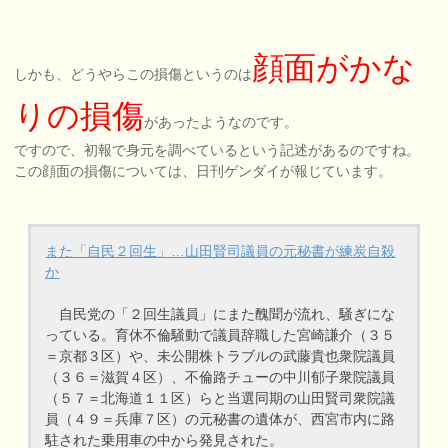
顔面がかな
しかも、どうやらこの損傷というのは
りの損傷
があったようなのです。
ですので、初報で身元を調べているという記述があるのですね。
この顔面の損傷については、日刊ゲンダイが報じています。
また「自民２回生」…山田賢司議員の元秘書が練炭自殺
か
自民党の「２回生議員」にまた醜聞が流れ、騒ぎにな
っている。育休不倫騒動で議員辞職した宮崎謙介（３５
＝京都３区）や、未公開株トラブルの武藤貴也衆院議員
（３６＝滋賀４区）、不倫路チューの中川郁子衆院議員
（５７＝北海道１１区）らと当選同期の山田賢司衆院議
員（４９＝兵庫７区）の元秘書の遺体が、西宮市内に路
駐された乗用車の中から発見された。