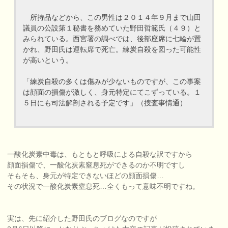
所持品などから、この男性は２０１４年９月まで山田
議員の公設第１秘書を務めていた野田哲範氏（４９）と
みられている。西宮署の調べでは、後部座席に七輪が置
かれ、野田氏は運転席で死亡。練炭自殺を図った可能性
が高いという。
「練炭自殺の多くは傷みが少ないものですが、この事案
は顔面の損傷が激しく、身元特定にてこずっている。１
５日にも司法解剖される予定です」（捜査事情通）
一酸化炭素中毒は、もともと呼吸による自殺な訳ですから
顔面損傷で、一酸化炭素窒息死ができるのか不明ですし
そもそも、身元が特定できないほどの顔面損傷…
その状況で一酸化炭素窒息死…全くもって意味不明ですね。
実は、先に紹介した野田氏のブログなのですが