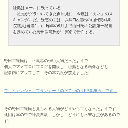
証拠はメールに残っている
足元がグラついてきた自民党に、今度は「カネ」のス
キャンダルだ。疑惑の主は、兵庫7区選出の山田賢司衆
院議員(当選2回)。昨年の9月まで山田氏の公設第一秘書
を務めていた野田哲範氏が、実名で告白する。
野田哲範氏は、正義感の強い人物だったようで
個人でアメブロにブログを開設し、証拠となる画像なども
記事内にアップして、その本気度が窺えました。
ファイナンシャルプランナー「のだてつのりFP事務所」です。
その野田哲範氏と見られる人物がどうやら亡くなったようです。
死因は車の中で練炭自殺…しかし、どうにも不審な点があるので
す。