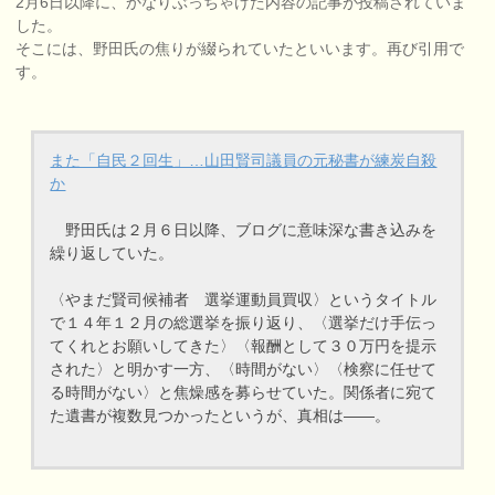
2月6日以降に、かなりぶっちゃけた内容の記事が投稿されていま
した。
そこには、野田氏の焦りが綴られていたといいます。再び引用で
す。
また「自民２回生」…山田賢司議員の元秘書が練炭自殺
か
野田氏は２月６日以降、ブログに意味深な書き込みを
繰り返していた。
〈やまだ賢司候補者 選挙運動員買収〉というタイトル
で１４年１２月の総選挙を振り返り、〈選挙だけ手伝っ
てくれとお願いしてきた〉〈報酬として３０万円を提示
された〉と明かす一方、〈時間がない〉〈検察に任せて
る時間がない〉と焦燥感を募らせていた。関係者に宛て
た遺書が複数見つかったというが、真相は――。