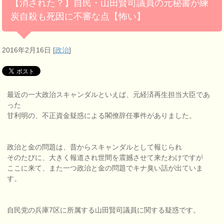
【消された？】自民・山田賢司議員の元秘書が練
炭自殺も死因に不審な点【怖い】
2016年2月16日
[
政治
]
最近の一大政治スキャンダルといえば、元経済再生担当大臣であ
った
甘利明の、不正資金疑惑による閣僚辞任事件がありました。
政治と金の問題は、昔からスキャンダルとして報じられ
そのたびに、大きく報道され世間を震撼させて来たわけですが
ここに来て、また一つ政治と金の問題でキナ臭い話が出ていま
す。
自民党の兵庫7区に所属する山田賢司議員に関する疑惑です。