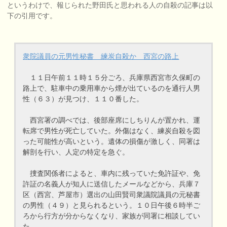
というわけで、報じられた野田氏と思われる人の自殺の記事は以
下の引用です。
衆院議員の元男性秘書 練炭自殺か 西宮の路上
１１日午前１１時１５分ごろ、兵庫県西宮市久保町の
路上で、駐車中の乗用車から煙が出ているのを通行人男
性（６３）が見つけ、１１０番した。
西宮署の調べでは、後部座席にしちりんが置かれ、運
転席で男性が死亡していた。外傷はなく、練炭自殺を図
った可能性が高いという。遺体の損傷が激しく、同署は
解剖を行い、人定の特定を急ぐ。
捜査関係者によると、車内に残っていた免許証や、免
許証の名義人が知人に送信したメールなどから、兵庫７
区（西宮、芦屋市）選出の山田賢司衆議院議員の元秘書
の男性（４９）と見られるという。１０日午後６時半ご
ろから行方が分からなくなり、家族が同署に相談してい
た。