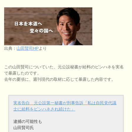
出典：
山田賢司HP
より
この山田賢司についていた、元公設秘書が給料のピンハネを実名
で暴露したのです。
去年の夏頃に、週刊現代の取材に応じて暴露した内容です。
実名告白 元公設第一秘書が刑事告訴「私は自民党代議
士に給料をピンハネされ続けた」
逮捕の可能性も
山田賢司氏