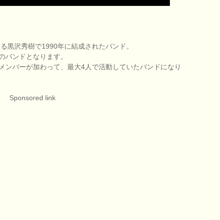
る黒沢秀樹で1990年に結成されたバンド。
のバンドとなります。
メンバーが加わって、最大4人で活動していたバンドになり
Sponsored link