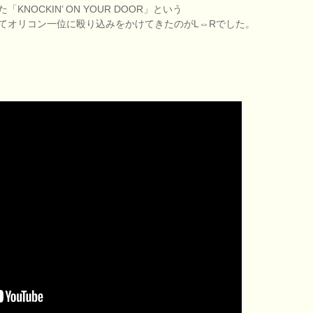
OCKIN’ ON YOUR DOOR」という
てオリコン一位に殴り込みをかけてきたのがL⇔Rでした。