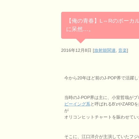
【俺の青春】L⇔Rのボーカ
に呆然…。
2016年12月8日
[
放射能関連
,
音楽
]
今から20年ほど前のJ-POP界で活躍
当時のJ-POP界は主に、小室哲哉が
ビーイング系
と呼ばれるB’zやZAR
が
オリコンヒットチャートを賑わせてい
そこに、江口洋介が主演していたフジ