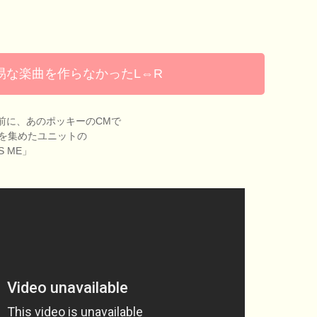
易な楽曲を作らなかったL⇔R
ORの前に、あのポッキーのCMで
を集めたユニットの
S ME」