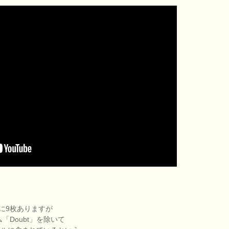
に9枚ありますが
「Doubt」を除いて