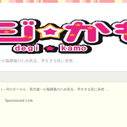
一が脳腫瘍のため死去。早すぎる死に呆然…。
報
】L⇔Rのボーカル・黒沢健一が脳腫瘍のため死去。早すぎる死に呆然…。
Sponsored Link