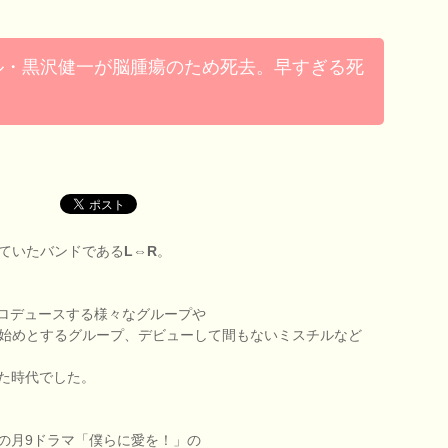
ル・黒沢健一が脳腫瘍のため死去。早すぎる死
していたバンドである
L⇔R
。
プロデュースする様々なグループや
Dを始めとするグループ、デビューして間もないミスチルなど
た時代でした。
の月9ドラマ「僕らに愛を！」の