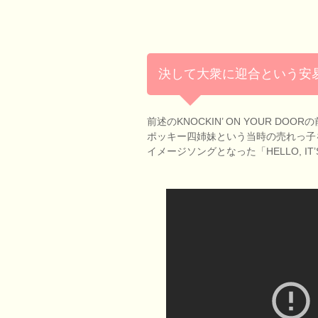
決して大衆に迎合という安
前述のKNOCKIN’ ON YOUR DO
ポッキー四姉妹という当時の売れっ子
イメージソングとなった「HELLO, IT’