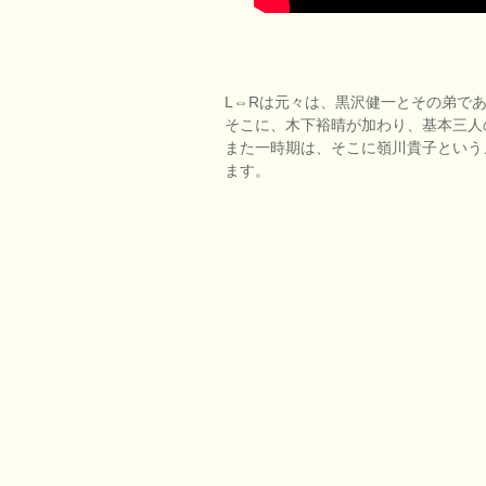
L⇔Rは元々は、黒沢健一とその弟であ
そこに、木下裕晴が加わり、基本三人
また一時期は、そこに嶺川貴子という
ます。