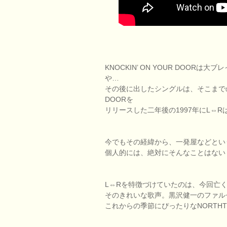
KNOCKIN’ ON YOUR DOO
や…
その後に出したシングルは、そこまでのヒ
DOORを
リリースした二年後の1997年にL⇔
今でもその経緯から、一発屋などとい
個人的には、絶対にそんなことはない
L⇔Rを特徴づけていたのは、今回亡
そのきれいな歌声。黒沢健一のファル
これからの季節にぴったりなNORTHT