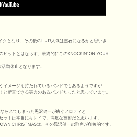
Rは大ブレイクとなり、その後のL⇔R人気は盤石になるかと思いき
ットとはならず、最終的にこのKNOCKIN’ ON YOUR
Rは活動休止となります。
うイメージを持たれているバンドでもあるようですが
！と断言できる実力のあるバンドだったと思っています。
くなられてしまった黒沢健一が紡ぐメロディと
セットは本当にキレイで、高度な技術だと思います。
OWN CHRISTMASは、その黒沢健一の歌声が印象的です。