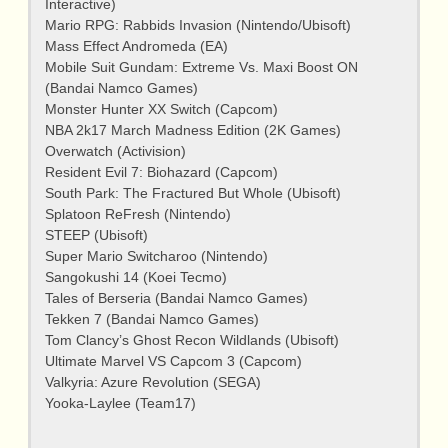
Interactive)
Mario RPG: Rabbids Invasion (Nintendo/Ubisoft)
Mass Effect Andromeda (EA)
Mobile Suit Gundam: Extreme Vs. Maxi Boost ON
(Bandai Namco Games)
Monster Hunter XX Switch (Capcom)
NBA 2k17 March Madness Edition (2K Games)
Overwatch (Activision)
Resident Evil 7: Biohazard (Capcom)
South Park: The Fractured But Whole (Ubisoft)
Splatoon ReFresh (Nintendo)
STEEP (Ubisoft)
Super Mario Switcharoo (Nintendo)
Sangokushi 14 (Koei Tecmo)
Tales of Berseria (Bandai Namco Games)
Tekken 7 (Bandai Namco Games)
Tom Clancy’s Ghost Recon Wildlands (Ubisoft)
Ultimate Marvel VS Capcom 3 (Capcom)
Valkyria: Azure Revolution (SEGA)
Yooka-Laylee (Team17)