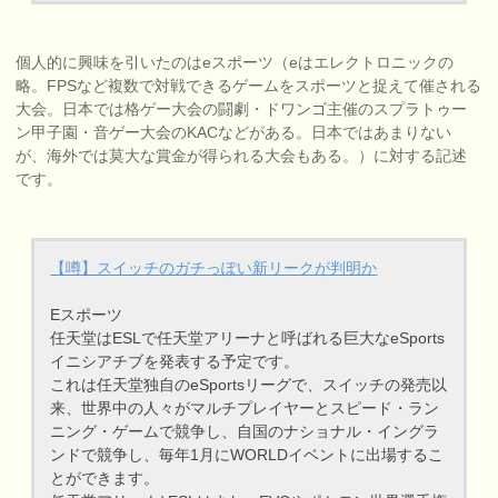
個人的に興味を引いたのはeスポーツ（eはエレクトロニックの
略。FPSなど複数で対戦できるゲームをスポーツと捉えて催される
大会。日本では格ゲー大会の闘劇・ドワンゴ主催のスプラトゥー
ン甲子園・音ゲー大会のKACなどがある。日本ではあまりない
が、海外では莫大な賞金が得られる大会もある。）に対する記述
です。
【噂】スイッチのガチっぽい新リークが判明か
Eスポーツ
任天堂はESLで任天堂アリーナと呼ばれる巨大なeSports
イニシアチブを発表する予定です。
これは任天堂独自のeSportsリーグで、スイッチの発売以
来、世界中の人々がマルチプレイヤーとスピード・ラン
ニング・ゲームで競争し、自国のナショナル・イングラ
ンドで競争し、毎年1月にWORLDイベントに出場するこ
とができます。