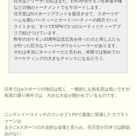
任天堂アリーナ/ ESLはまた、EVOやポケモン世界選手権
などの他のトーナメントでもサポートします。
任天堂はNスポーツブランドを復活させて、スポーツゲ
ームを第1パーティーとサードパーティーの両方でハイ
ライトさせ、すべてESPNで1つのユーティリティーアプ
リで結びつけています。
昨年のポケモン20周年記念広告を作ったのと同じ人たち
が行った巨大なスーパーボウルトレーラーがあります。
それは本当にキャッチーだと言われ、米国では初めての
マーケティングの大きなチャンスになるだろう。
日本ではeスポーツの地位は低く、一般的にも知名度は低いですが
前述の通り海外では、大きな大会が開かれているものです。
ニンテンドースイッチのコンセプトPVで最後に登場したスプラト
ゥーンは
まさにeスポーツの大会的な会場と見られ、任天堂が日本では馴染
みのない