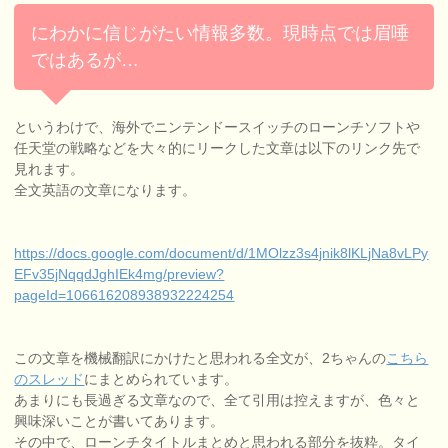
にわかに信じがたい情報多数。現時点では眉唾
ではあるが…
というわけで、海外でニンテンドースイッチのローンチソフトや
任天堂の戦略などを大々的にリークした文章は以下のリンク先で
見れます。
全文英語の文章になります。
https://docs.google.com/document/d/1MOlzz3s4jnik8lKLjNa8vLPy
EFv35jNqqdJghIEk4mg/preview?
pageId=106616208938932224254
この文章を機械翻訳にかけたと思われる全文が、2ちゃんの
こちら
のスレッド
にまとめられています。
あまりにも長過ぎる文章なので、全て引用は控えますが、色々と
興味深いことが書いてあります。
その中で、ローンチタイトルまとめと思われる部分を抜粋。タイ