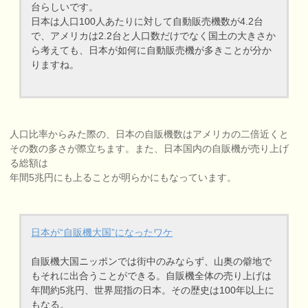
台らしいです。
日本は人口100人あたりに対して自動販売機数が4.2台
で、アメリカは2.2台と人口数だけでなく国土の大きさか
ら考えても、日本が如何に自動販売機が多きことが分か
りますね。
人口比率からみた際の、日本の自販機数はアメリカの二倍近くと
その数の多さが際立ちます。また、日本国内の自販機が売り上げ
る総額は
年間5兆円にも上ることが明らかにもなっています。
日本が“自販機大国”になったワケ
自販機大国ニッポンでは街中のみならず、山奥の僻地で
もそれに出合うことができる。自販機全体の売り上げは
年間約5兆円、世界屈指の日本。その歴史は100年以上に
もなる。