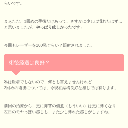
らいです。
まぁただ、3回めの手術だけあって、さすがに少しは慣れたはず…
と思いましたが、
やっぱり眩しかったです←
今回もレーザーを100発ぐらい？照射されました。
術後経過は良好？
私は医者でもないので、何とも言えませんけれど
2回めの術後については、今現在結構良好な感じでは有ります。
前回の治療から、更に海苔の佃煮（もういい）は更に薄くなり
左目のモヤっぽい感じも、また少し薄れた感じがしますね。