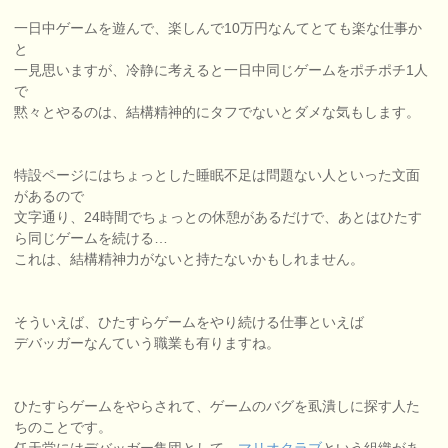
一日中ゲームを遊んで、楽しんで10万円なんてとても楽な仕事か
と
一見思いますが、冷静に考えると一日中同じゲームをポチポチ1人
で
黙々とやるのは、結構精神的にタフでないとダメな気もします。
特設ページにはちょっとした睡眠不足は問題ない人といった文面
があるので
文字通り、24時間でちょっとの休憩があるだけで、あとはひたす
ら同じゲームを続ける…
これは、結構精神力がないと持たないかもしれません。
そういえば、ひたすらゲームをやり続ける仕事といえば
デバッガーなんていう職業も有りますね。
ひたすらゲームをやらされて、ゲームのバグを虱潰しに探す人た
ちのことです。
任天堂にはデバッガー集団として、
マリオクラブ
という組織があ