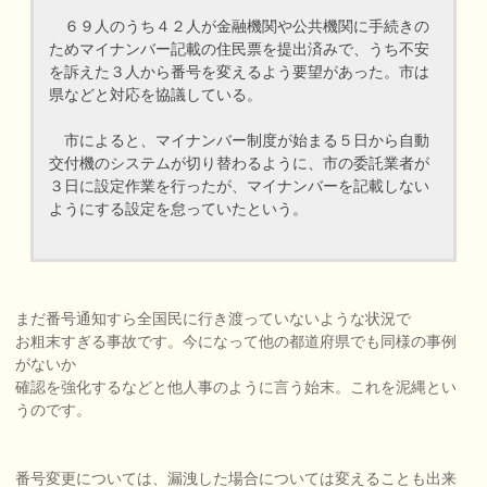
６９人のうち４２人が金融機関や公共機関に手続きの
ためマイナンバー記載の住民票を提出済みで、うち不安
を訴えた３人から番号を変えるよう要望があった。市は
県などと対応を協議している。
市によると、マイナンバー制度が始まる５日から自動
交付機のシステムが切り替わるように、市の委託業者が
３日に設定作業を行ったが、マイナンバーを記載しない
ようにする設定を怠っていたという。
まだ番号通知すら全国民に行き渡っていないような状況で
お粗末すぎる事故です。今になって他の都道府県でも同様の事例
がないか
確認を強化するなどと他人事のように言う始末。これを泥縄とい
うのです。
番号変更については、漏洩した場合については変えることも出来