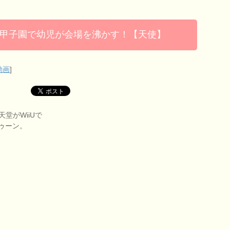
甲子園で幼児が会場を沸かす！【天使】
動画
]
堂がWiiUで
ゥーン。