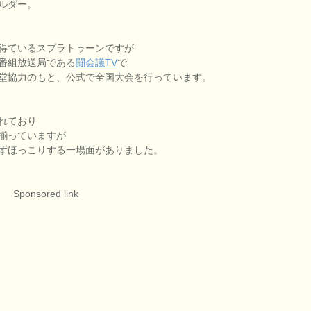
ルダー。
得ているスプラトゥーンですが
番組放送局である
闘会議TV
で
堂協力のもと、公式で全国大会を行っています。
れており
揃っていますが
ずほっこりする一場面がありました。
Sponsored link