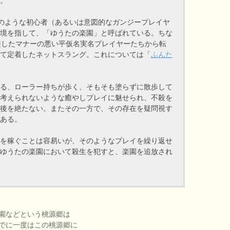
。
は、このような初心者（あるいは意図的なガンジープレイヤ
境を指して、「ゆうたの楽園」と呼ばれている。ちな
濫したマナーの悪い平仮名実名プレイヤーたちから転
て定着したネットスラング。これについては「
ふんた
る、ローラー持ちが歩く、そもそも塗らずに散歩して
考えられないような癒やしプレイに魅せられ、不殺を
後を絶たない。またその一方で、その存在を疑問視す
ある。
を稼ぐことは容易いが、そのようなプレイを繰り返せ
ゆうたの楽園において殺生を犯すと、楽園を追放され
園などという桃源郷は
でに一度はこの桃源郷に