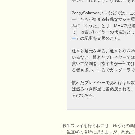
チングされるようになるのである
2chのSplatoonスレなどで
ー）たちが集まる特殊なマッチ環
みに「ゆうた」とは、MH4で氾
じ、地雷プレイヤーの代名詞とし
ー
」の記事を参照のこと。
延々と足元を塗る、延々と壁を塗
いるなど、慣れたプレイヤーでは
貫いて楽園を目指す者が一部では
る者も多い。まるでガンダーラで
慣れたプレイヤーであればキル数
ば然るべき部屋に当然戻される。
るのである。
殺生プレイを行う私には、ゆうたの楽
一生無縁の場所に思えますが、死ぬま