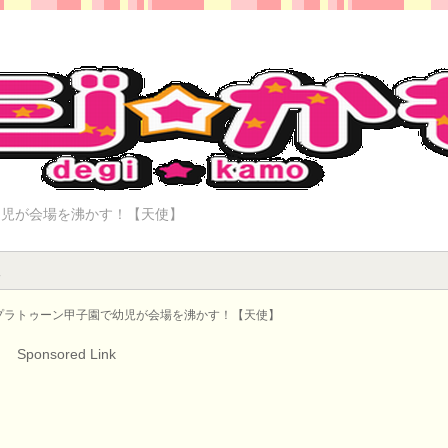
幼児が会場を沸かす！【天使】
報
プラトゥーン甲子園で幼児が会場を沸かす！【天使】
Sponsored Link