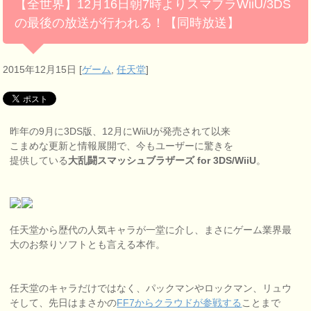
【全世界】12月16日朝7時よりスマブラWiiU/3DS
の最後の放送が行われる！【同時放送】
2015年12月15日
[
ゲーム
,
任天堂
]
昨年の9月に3DS版、12月にWiiUが発売されて以来
こまめな更新と情報展開で、今もユーザーに驚きを
提供している
大乱闘スマッシュブラザーズ for 3DS/WiiU
。
任天堂から歴代の人気キャラが一堂に介し、まさにゲーム業界最
大のお祭りソフトとも言える本作。
任天堂のキャラだけではなく、パックマンやロックマン、リュウ
そして、先日はまさかの
FF7からクラウドが参戦する
ことまで