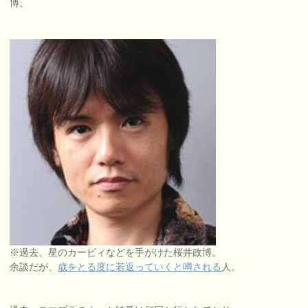
博。
※過去、星のカービィなどを手がけた桜井政博。
余談だが、
歳をとる度に若返っていくと噂される
人。