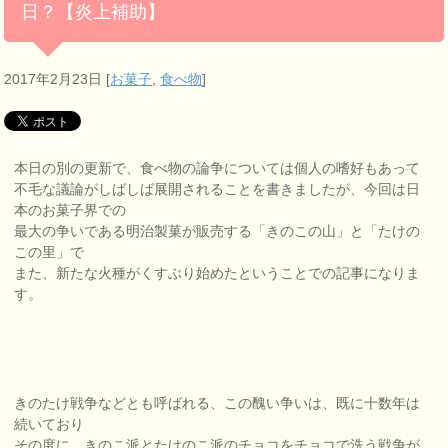
日？【炎上補助】
2017年2月23日
[
お菓子
,
食べ物
]
本日の別の更新で、食べ物の論争については個人の嗜好もあって
不毛な議論がしばしば展開されることを書きましたが、今回は日
本のお菓子界での
最大の争いである明治製菓が販売する「きのこの山」と「たけの
この里」で
また、新たな火種がくすぶり始めたということでの記事になりま
す。
きのたけ戦争などとも呼ばれる、この醜い争いは、既に十数年は
続いており
その度に、きのこ派とたけのこ派のチョコをチョコで洗う戦争が