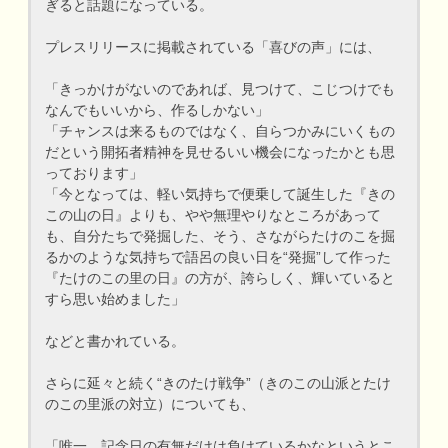
ぎると話題になっている。
プレスリリースに掲載されている「喜びの声」には、
「きっかけがないのであれば、見つけて、こじつけでも
なんでもいいから、作るしかない」
「チャンスは来るものではなく、自らつかみにいくもの
だという開拓者精神を見せるいい機会になったかとも思
っております」
「今となっては、軽い気持ちで便乗して誕生した『きの
この山の日』よりも、やや無理やりなところがあって
も、自分たちで発掘した、そう、さながらたけのこを掘
るかのような気持ちで語呂の良い日を“発掘”して作った
『たけのこの里の日』の方が、誇らしく、輝いていると
すら思い始めました」
などと書かれている。
さらに延々と続く“きのたけ戦争”（きのこの山派とたけ
のこの里派の対立）についても、
「唯一、記念日の有無だけは負けているかなというとこ