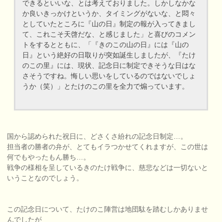
できるといいな、とは考えておりました。しかしなかな
か良いきっかけというか、タイミングがないな、と悶々
としていたところに『山の日』制定の報が入ってきまし
て、これこそ天啓だな、と感じました」と喜びのコメン
トをするとともに、「『きのこの山の日』には『山の
日』という絶好の日取りが突如誕生しましたが、『たけ
のこの里』には、現状、記念日に制定できそうな日はな
さそうですね。悔しい思いをしているのではないでしょ
うか（笑）」とたけのこの里を全力で煽っています。
国から認められた祝日に、どさくさ紛れの記念日制定…。
担当者の勝者の弁が、とてもイラつかせてくれますが、この世は
何でもやったもん勝ち…。
戦争の様相を呈しているきのたけ戦争に、慈悲などは一切ないと
いうことなのでしょう。
この記念日について、たけのこ陣営は地団駄を踏むしかありませ
んでしたが