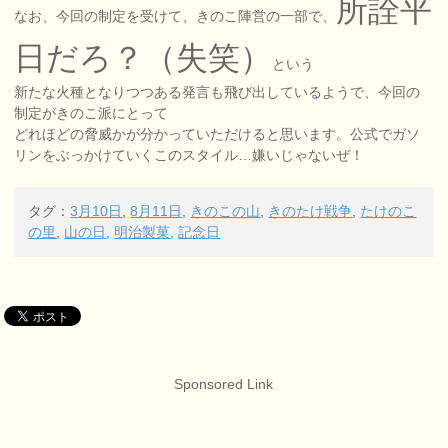
所詮平
なお、今回の制定を受けて、きのこ陣営の一部で、
日だろ？（失笑）
という
新たな火種となりつつある発言も飛び出しているようで、今回の
制定がきのこ派にとって
どれほどの脅威かが分かっていただけると思います。公式でガソ
リンをぶっかけていくこのスタイル…嫌いじゃないぜ！
タグ：
3月10日
,
8月11日
,
きのこの山
,
きのたけ戦争
,
たけのこ
の里
,
山の日
,
明治製菓
,
記念日
Sponsored Link