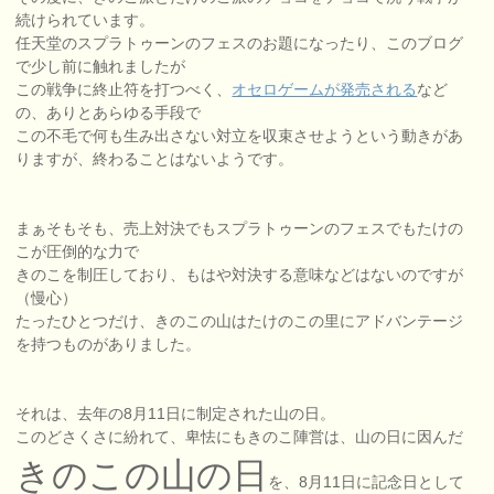
続けられています。
任天堂のスプラトゥーンのフェスのお題になったり、このブログ
で少し前に触れましたが
この戦争に終止符を打つべく、
オセロゲームが発売される
など
の、ありとあらゆる手段で
この不毛で何も生み出さない対立を収束させようという動きがあ
りますが、終わることはないようです。
まぁそもそも、売上対決でもスプラトゥーンのフェスでもたけの
こが圧倒的な力で
きのこを制圧しており、もはや対決する意味などはないのですが
（慢心）
たったひとつだけ、きのこの山はたけのこの里にアドバンテージ
を持つものがありました。
それは、去年の8月11日に制定された山の日。
このどさくさに紛れて、卑怯にもきのこ陣営は、山の日に因んだ
きのこの山の日
を、8月11日に記念日として