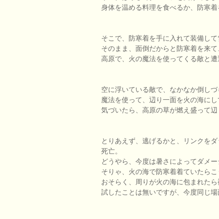
身体を温める料理を食べるか、防寒着
そこで、防寒着を手に入れて装備して
そのまま、面倒だからと防寒着を来て
高原で、火の魔法を使ってくる敵と遭
空に浮いている敵で、なかなか倒しづ
魔法を使って、辺り一面を火の海にし
気づいたら、高原の草が燃え盛って辺
とりあえず、逃げるかと、リンクをダ
死亡。
どうやら、今度は暑さによってダメー
そりゃ、火の海で防寒着着ていたらこ
おそらく、周りが火の海に包まれたら
試したことは無いですが、今度同じ場