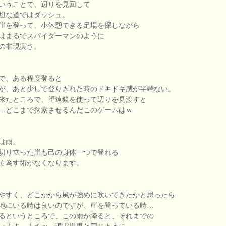
いうことで、辺りを見回して
坦な道ではダッシュ。
崖を登って、小休憩できる足場を探しながら
はまるでスパイダーマンのように
の非現実さ。
で、ある程度登ると
が、あと少しで登りきれた時のドキドキ感が半端ない。
来たところで、望遠鏡を使って辺りを見渡すと
…どこまで探索させるんだこのゲームはｗ
は雨。
切り立った崖も己の身体一つで登れる
く為す術がなくなります。
やすく、どこかから風が強めに吹いてきたかと思ったら
地にいる時は良いのですが、崖を登っている時…
るというところで、この雨が降ると、それまでの