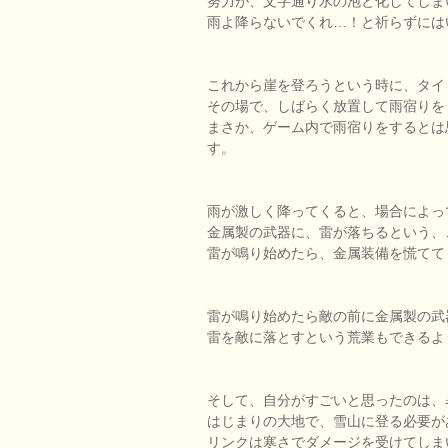
努力が、文字通り水の泡と化してしま
雨よ降らないでくれ…！と祈らずには
これから崖を登ろうという時に、タイ
その場で、しばらく放置して雨宿りを
まさか、ゲーム内で雨宿りをするとは
す。
雨が激しく降ってくると、場合によっ
金属製の武器に、雷が落ちるという、
雷が鳴り始めたら、金属装備を慌てて
雷が鳴り始めたら敵の前に金属製の武
雷を敵に落とすという荒業もできるよ
そして、自分がすごいと思ったのは、
はじまりの大地で、雪山に登る必要が
リンクは寒さでダメージを受けてしま