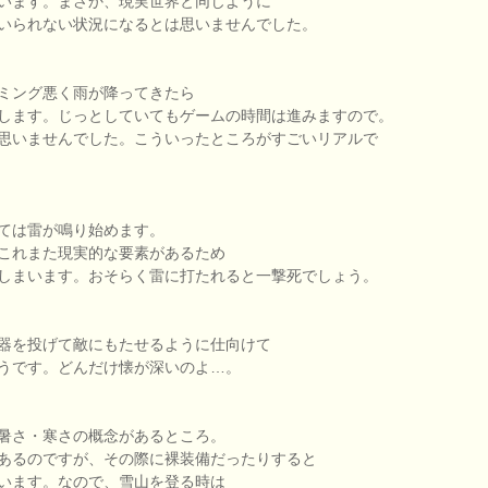
います。まさか、現実世界と同じように
いられない状況になるとは思いませんでした。
ミング悪く雨が降ってきたら
します。じっとしていてもゲームの時間は進みますので。
思いませんでした。こういったところがすごいリアルで
ては雷が鳴り始めます。
これまた現実的な要素があるため
しまいます。おそらく雷に打たれると一撃死でしょう。
器を投げて敵にもたせるように仕向けて
うです。どんだけ懐が深いのよ…。
暑さ・寒さの概念があるところ。
あるのですが、その際に裸装備だったりすると
います。なので、雪山を登る時は