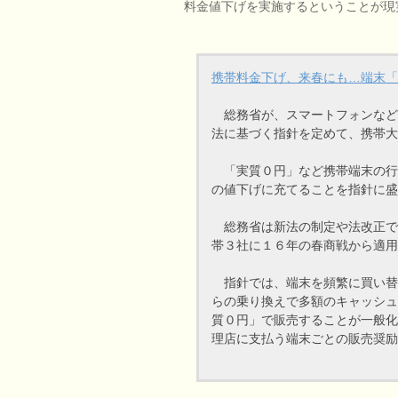
料金値下げを実施するということが現
携帯料金下げ、来春にも…端末「
総務省が、スマートフォンなど
法に基づく指針を定めて、携帯大
「実質０円」など携帯端末の行
の値下げに充てることを指針に盛
総務省は新法の制定や法改正で
帯３社に１６年の春商戦から適用
指針では、端末を頻繁に買い替
らの乗り換えで多額のキャッシュ
質０円」で販売することが一般化
理店に支払う端末ごとの販売奨励