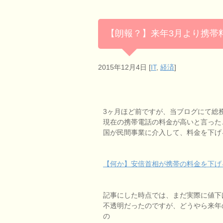
【朗報？】来年3月より携帯
2015年12月4日
[
IT
,
経済
]
3ヶ月ほど前ですが、当ブログにて総
現在の携帯電話の料金が高いと言った
国が民間事業に介入して、料金を下げ
【何か】安倍首相が携帯の料金を下げ
記事にした時点では、まだ実際に値下
不透明だったのですが、どうやら来年
の