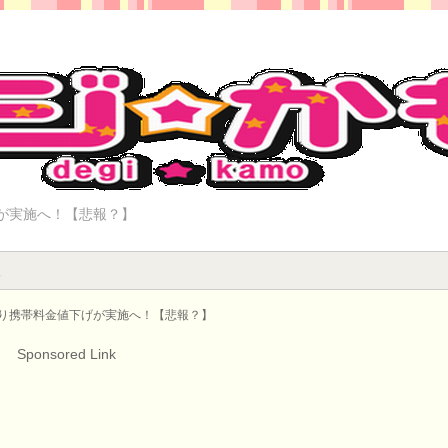
が実施へ！【悲報？】
報
より携帯料金値下げが実施へ！【悲報？】
Sponsored Link