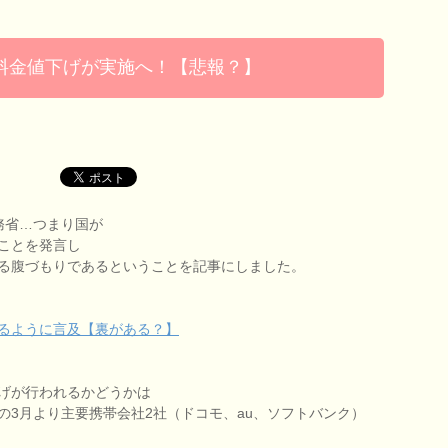
料金値下げが実施へ！【悲報？】
務省…つまり国が
ことを発言し
る腹づもりであるということを記事にしました。
るように言及【裏がある？】
げが行われるかどうかは
の3月より主要携帯会社2社（ドコモ、au、ソフトバンク）