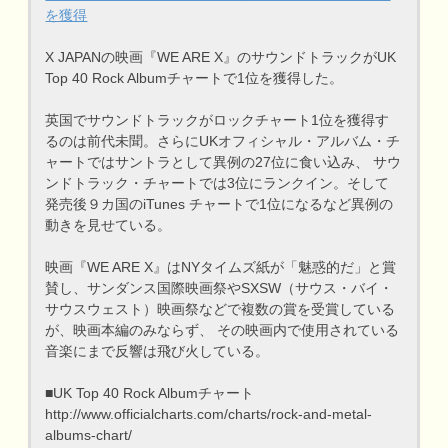
を獲得
X JAPANの映画『WE ARE X』のサウンドトラックがUK
Top 40 Rock Albumチャートで1位を獲得した。
英国でサウンドトラックがロックチャート1位を獲得す
るのは前代未聞。さらにUKオフィシャル・アルバム・チ
ャートではサントラとして異例の27位に食い込み、 サウ
ンドトラック・チャートでは3位にランクイン。そして
発売後９カ国のiTunes チャートで1位になるなど異例の
動きを見せている。
映画『WE ARE X』はNYタイムズ紙が「魅惑的だ」と賞
賛し、サンダンス国際映画祭やSXSW（サウス・バイ・
サウスウェスト）映画祭などで複数の賞を受賞している
が、映画本編のみならず、 その映画内で使用されている
音楽にまで反響は飛び火している。
■UK Top 40 Rock Albumチャート
http://www.officialcharts.com/charts/rock-and-metal-
albums-chart/