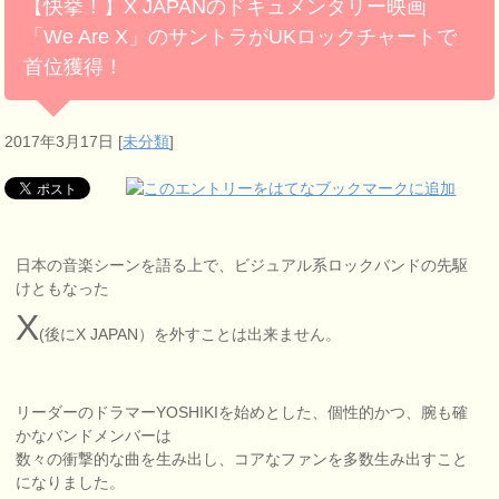
【快挙！】X JAPANのドキュメンタリー映画
「We Are X」のサントラがUKロックチャートで
首位獲得！
2017年3月17日
[
未分類
]
日本の音楽シーンを語る上で、ビジュアル系ロックバンドの先駆
けともなった
X
(後にX JAPAN）を外すことは出来ません。
リーダーのドラマーYOSHIKIを始めとした、個性的かつ、腕も確
かなバンドメンバーは
数々の衝撃的な曲を生み出し、コアなファンを多数生み出すこと
になりました。