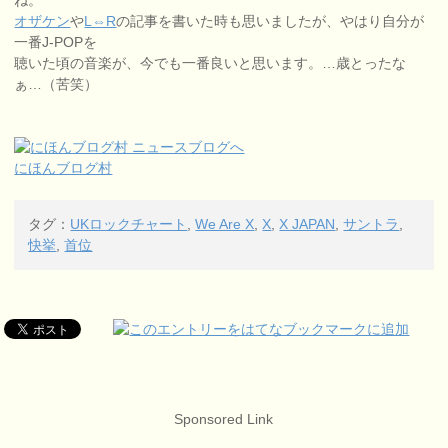
ね。
オザケン
や
L⇔R
の記事を書いた時も思いましたが、やはり自分が
一番J-POPを
聴いた頃の音楽が、今でも一番良いと思います。…歳とったな
ぁ…（苦笑）
にほんブログ村
タグ：
UKロックチャート
,
We Are X
,
X
,
X JAPAN
,
サントラ
,
快挙
,
首位
Sponsored Link