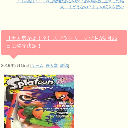
「【実際】ウコンに薬効はあるのか？あの会社に直撃した結
果…【どうなの？】」の続きを読む
【大人気かよ！？】スプラトゥーンぴあが3月23
日に発売決定！
2016年3月15日
[
ゲーム
,
任天堂
,
雑誌
]