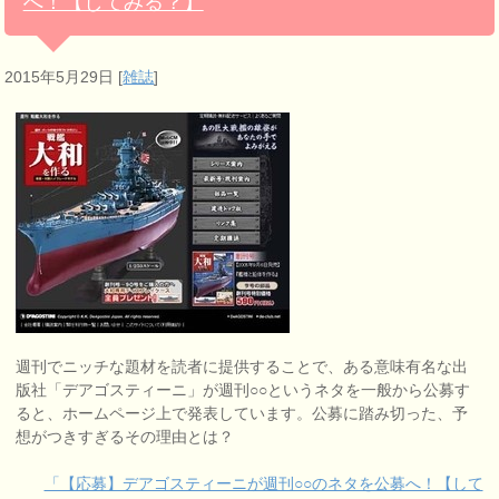
へ！【してみる？】
2015年5月29日
[
雑誌
]
週刊でニッチな題材を読者に提供することで、ある意味有名な出
版社「デアゴスティーニ」が週刊○○というネタを一般から公募す
ると、ホームページ上で発表しています。公募に踏み切った、予
想がつきすぎるその理由とは？
「【応募】デアゴスティーニが週刊○○のネタを公募へ！【して