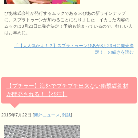
ぴあ株式会社が発行するムックである○○ぴあの新ラインナップ
に、スプラトゥーンが加わることになりました！イカした内容の
ムックは3月23日に発売決定！予約も始まっているので、欲しい人
はお早めに。
「【大人気かよ！？】スプラトゥーンぴあが3月23日に発売決
定！」の続きを読む
【プチラー】海外でプチプチ出来ない衝撃緩衝材
が開発される！【発狂】
2015年7月22日
[
海外ニュース
,
雑誌
]