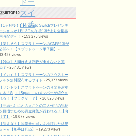
ドー
記事TOP10
スイ
ッチ
【1ヶ月後！】Nintendo Switchプレゼンテ
ーションが1月13日の午後13時より全世界
同時配信へ！
- 153,275 views
【楽しそう】スプラトゥーンのCM第6弾が
公開へ！【スプラトゥーン甲子園】
-
93,427 views
【雑学】人間は皮膚呼吸が出来ないと死
ぬ？
- 25,431 views
【イカす！】スプラトゥーンのマウスカー
ソルを無料配布するサイト
- 25,377 views
【サントラ】スプラトゥーンの音楽を演奏
する「Squid Squad」のメンバーが紹介さ
れる！【フラグか！？】
- 20,826 views
【完結へ】にわのまことの二大作品の完結
を目指すための資金募集が行われる！【向
けて】
- 19,677 views
【強すぎ！】昇龍拳の威力を検証した結果
ｗｗｗ【相手は死ぬ】
- 19,273 views