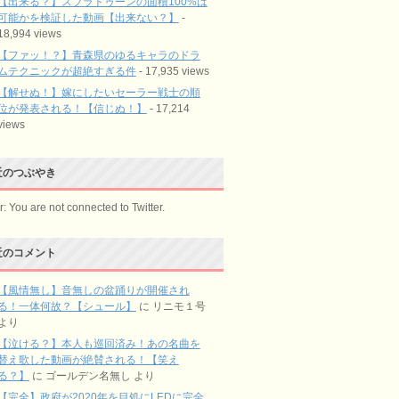
【出来る？】スプラトゥーンの面積100%は
可能かを検証した動画【出来ない？】
-
18,994 views
【ファッ！？】青森県のゆるキャラのドラ
ムテクニックが超絶すぎる件
- 17,935 views
【解せぬ！】嫁にしたいセーラー戦士の順
位が発表される！【信じぬ！】
- 17,214
views
近のつぶやき
r: You are not connected to Twitter.
近のコメント
【風情無し】音無しの盆踊りが開催され
る！一体何故？【シュール】
に
リニモ１号
より
【泣ける？】本人も巡回済み！あの名曲を
替え歌した動画が絶賛される！【笑え
る？】
に
ゴールデン名無し
より
【完全】政府が2020年を目処にLEDに完全