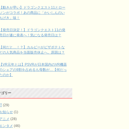
【動きが早い】ドラゴンクエスト11とロー
ソンがコラボ！あの商品に「かいしんのい
ちげき」味！
【発売日決定！】ドラゴンクエスト11の発
売日が遂に発表へ！気になる発売日は？
【何だと…！？】カルビーがピザポテトな
どの人気商品を当面販売休止へ。原因は？
【VR元年とは】PSVRが日本国内のVR機器
のシェアの9割を占めるも母数が…【何だっ
たのか】
テゴリー
IT
(29)
お知らせ
(1)
アニメ
(28)
エンタメ
(46)