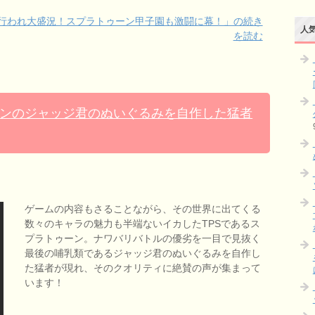
が行われ大盛況！スプラトゥーン甲子園も激闘に幕！」の続き
人気
を読む
ンのジャッジ君のぬいぐるみを自作した猛者
ゲームの内容もさることながら、その世界に出てくる
数々のキャラの魅力も半端ないイカしたTPSであるス
プラトゥーン。ナワバリバトルの優劣を一目で見抜く
最後の哺乳類であるジャッジ君のぬいぐるみを自作し
た猛者が現れ、そのクオリティに絶賛の声が集まって
います！