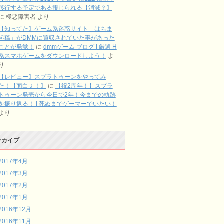
移行する予定である報じられる【消滅？】
に
極悪障害者
より
【知ってた】ゲーム系迷惑サイト「はちま
起稿」がDMMに買収されていた事があった
ことが発覚！
に
dmmゲーム ブログ | 厳選 H
系スマホゲームをダウンロードしよう！
よ
り
【レビュー】スプラトゥーンをやってみ
た！【面白ぇ！】
に
【祝2周年！】スプラ
トゥーン発売から今日で2年！今までの軌跡
を振り返る！ | 死ぬまでゲーマーでいたい！
より
ーカイブ
2017年4月
2017年3月
2017年2月
2017年1月
2016年12月
2016年11月