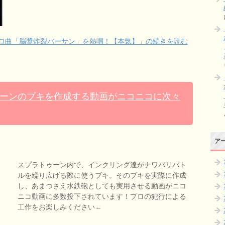
カロ曲「脳漿炸裂バーサン」を熱唱！【本気】」の続きを読む
ーンのブキを作成する動画がニコニコに次々
ア
スプラトゥーン内で、インクリング達がナワバリバト
ルを繰り広げる際に使うブキ。そのブキを実際に作成
し、あまつさえ水鉄砲としても実用させる動画がニコ
ニコ動画に多数投下されています！プロの犯行による
工作をお楽しみください←