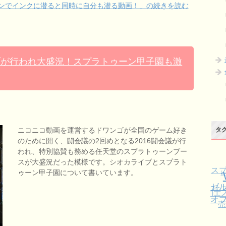
ンでインクに潜ると同時に自分も潜る動画！」の続きを読む
ブが行われ大盛況！スプラトゥーン甲子園も激
ニコニコ動画を運営するドワンゴが全国のゲーム好き
タ
のために開く、闘会議の2回めとなる2016闘会議が行
われ、特別協賛も務める任天堂のスプラトゥーンブー
スが大盛況だった模様です。シオカライブとスプラト
ス
ゥーン甲子園について書いています。
任
ゼ
ブ
売