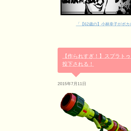
「【62歳の】小林幸子がボ
【作られすぎ！】スプラトゥ
投下される！
2015年7月11日