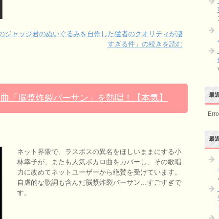
のジャッジ君のぬいぐるみを自作した猛者のクオリティが凄
すぎる件」の続きを読む
最
ロ曲「脳漿炸裂バーサン」を熱唱！【本気】
Erro
最
ネット界隈で、ラスボスの異名をほしいままにする小
林幸子が、またも人気ボカロ曲をカバーし、その歌唱
力に改めてネットユーザーから絶賛を受けています。
自虐的な歌詞も含んだ脳漿炸裂バーサン…すごすぎで
す。