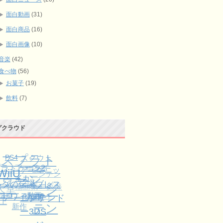
面白動画
(31)
面白商品
(16)
面白画像
(10)
音楽
(42)
食べ物
(56)
お菓子
(19)
飲料
(7)
グクラウド
スプラト
スクウェ
PS4
プラトゥーン2
フェス
レビュー
ア・エニッ
コラボ
WiiU
ニンテン
ゥーン
天堂
ルダの伝説ブレスオ
クス
イカ
福島第一原発
ドーダイ
ニン
音楽
ザワイルド
ニコニコ動画
レクト
発売日
上
ニンテンド
新作
テン
ー3DS