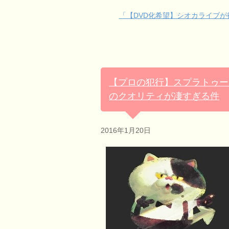
「【DVD化希望】シオカライブ
【プロの犯行】スプラトゥー
のクオリティが凄すぎる件
2016年1月20日