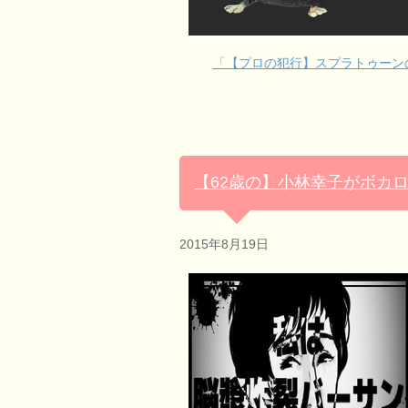
「【プロの犯行】スプラトゥーン
【62歳の】小林幸子がボカ
2015年8月19日