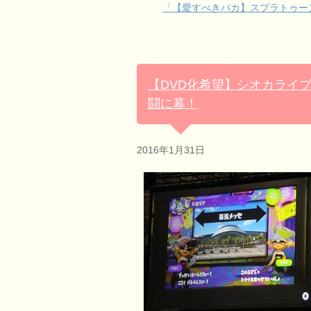
「【愛すべきバカ】スプラトゥー
【DVD化希望】シオカライ
闘に幕！
2016年1月31日