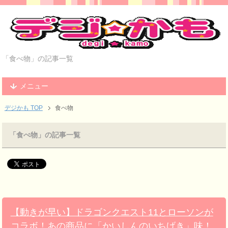
「食べ物」の記事一覧
メニュー
デジかも TOP
食べ物
「食べ物」の記事一覧
【動きが早い】ドラゴンクエスト11とローソンが
コラボ！あの商品に「かいしんのいちげき」味！