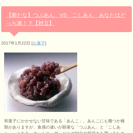
【新たな】つぶあん VS こしあん あなたはど
っち派！？【対立】
2017年1月22日
[
お菓子
]
和菓子にかかせない甘味である「あんこ」。あんこにも幾つか種
類がありますが、食感の違いが顕著な「つぶあん」と「こしあ