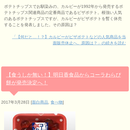
ポテトチップスでお馴染みの、カルビーが1992年から発売するポ
テトチップス関連商品の定番商品であるピザポテト。根強い人気
のあるポテトチップスですが、カルビーがピザポテトを暫く休売
することを発表しました。その原因は？
「【何だと…！？】カルビーがピザポテトなどの人気商品を当
面販売休止へ。原因は？」の続きを読む
【食うしか無い！】明日香食品からコーラわらび
餅が発売決定へ！
2017年3月28日
[
面白商品
,
食べ物
]