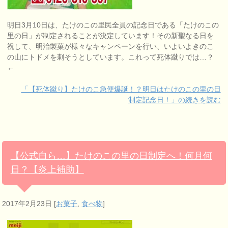
明日3月10日は、たけのこの里民全員の記念日である「たけのこの
里の日」が制定されることが決定しています！その新聖なる日を
祝して、明治製菓が様々なキャンペーンを行い、いよいよきのこ
の山にトドメを刺そうとしています。これって死体蹴りでは…？
←
「【死体蹴り】たけのこ急便爆誕！？明日はたけのこの里の日
制定記念日！」の続きを読む
【公式自ら…】たけのこの里の日制定へ！何月何
日？【炎上補助】
2017年2月23日
[
お菓子
,
食べ物
]