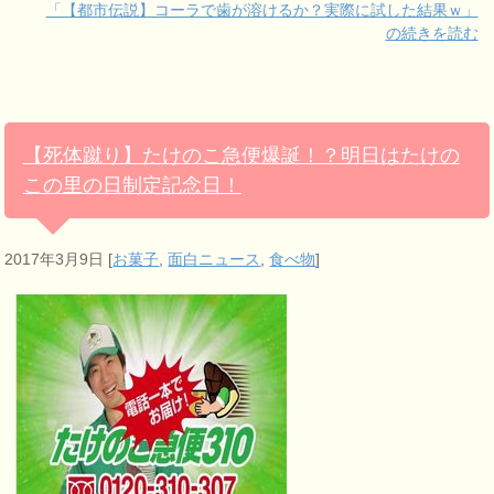
「【都市伝説】コーラで歯が溶けるか？実際に試した結果ｗ」
の続きを読む
【死体蹴り】たけのこ急便爆誕！？明日はたけの
この里の日制定記念日！
2017年3月9日
[
お菓子
,
面白ニュース
,
食べ物
]