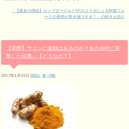
「【迷走の理由】カップヌードルとFFのコラボによる特製フォ
ークの発想が突き抜けすぎ！」の続きを読む
【実際】ウコンに薬効はあるのか？あの会社に直
撃した結果…【どうなの？】
2017年1月31日
[
雑誌
,
食べ物
]