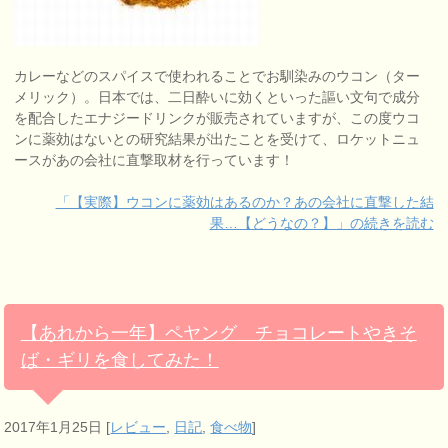
カレーなどのスパイスで使われることでお馴染みのウコン（ター
メリック）。日本では、二日酔いに効くといった謳い文句で成分
を配合したエナジードリンクが販売されていますが、この度ウコ
ンに薬効はないとの研究結果が出たことを受けて、ロケットニュ
ースがあの会社に直撃取材を行っています！
「【実際】ウコンに薬効はあるのか？あの会社に直撃した結
果…【どうなの？】」の続きを読む
【あれから一年】ペヤング チョコレートやきそ
ば・ギリを食してみた！
2017年1月25日
[
レビュー
,
日記
,
食べ物
]