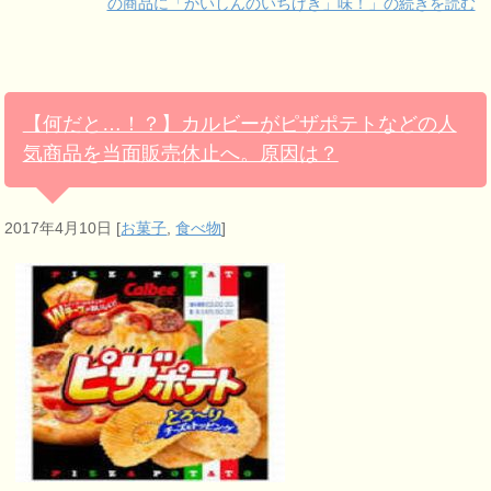
の商品に「かいしんのいちげき」味！」の続きを読む
【何だと…！？】カルビーがピザポテトなどの人
気商品を当面販売休止へ。原因は？
2017年4月10日
[
お菓子
,
食べ物
]