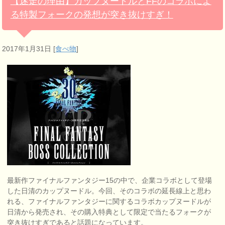
【迷走の理由】カップヌードルとFFのコラボによ
る特製フォークの発想が突き抜けすぎ！
2017年1月31日
[
食べ物
]
最新作ファイナルファンタジー15の中で、企業コラボとして登場
した日清のカップヌードル。今回、そのコラボの延長線上と思わ
れる、ファイナルファンタジーに関するコラボカップヌードルが
日清から発売され、その購入特典として限定で当たるフォークが
突き抜けすぎであると話題になっています。