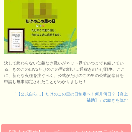
決して終わらない仁義なき戦いがネット界でいつまでも続いてい
る、きのこの山VSたけのこの里の戦い…通称きのたけ戦争。ここ
に、新たな火種を注ぐべく、公式がたけのこの里の公式記念日を
申請し無事認定されたことがわかりました！
「【公式自ら…】たけのこの里の日制定へ！何月何日？【炎上
補助】」の続きを読む