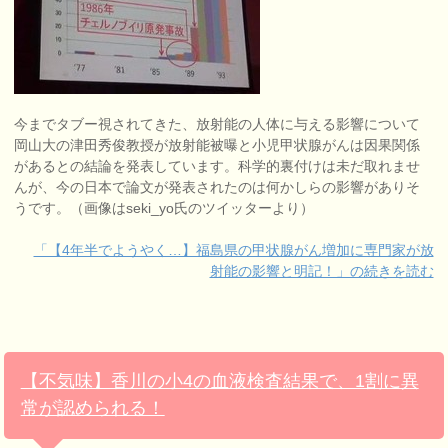
今までタブー視されてきた、放射能の人体に与える影響について
岡山大の津田秀俊教授が放射能被曝と小児甲状腺がんは因果関係
があるとの結論を発表しています。科学的裏付けは未だ取れませ
んが、今の日本で論文が発表されたのは何かしらの影響がありそ
うです。（画像はseki_yo氏のツイッターより）
「【4年半でようやく…】福島県の甲状腺がん増加に専門家が放
射能の影響と明記！」の続きを読む
【不気味】香川の小4の血液検査結果で、1割に異
常が認められる！