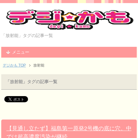
「放射能」タグの記事一覧
メニュー
デジかも TOP
放射能
「放射能」タグの記事一覧
【見通し立たず】福島第一原発2号機の底に穴。中
では超高濃度汚染が継続。