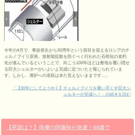
今年の4月で、事故発生から30周年という節目を迎えるロシアのチ
ェルノブイリ原発。放射能拡散を防ぐべく行われた石棺化の老朽
化が進んでいるということで、向こう100年ほどは敷地を覆い隠せ
る巨大シェルターがいよいよ完成に近づいたと報じられていま
す。しかし、廃炉への道筋は未だ見えないままです…。
「【30年にしてようやく】チェルノブイリを覆い尽くす巨大シ
ェルターが完成へ！」の続きを読む
【死因は？】俳優の阿藤快が急逝！69歳で