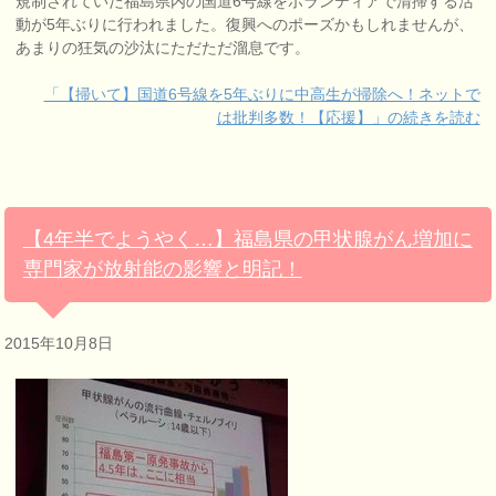
規制されていた福島県内の国道6号線をボランティアで清掃する活
動が5年ぶりに行われました。復興へのポーズかもしれませんが、
あまりの狂気の沙汰にただただ溜息です。
「【掃いて】国道6号線を5年ぶりに中高生が掃除へ！ネットで
は批判多数！【応援】」の続きを読む
【4年半でようやく…】福島県の甲状腺がん増加に
専門家が放射能の影響と明記！
2015年10月8日