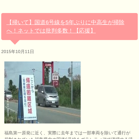
【掃いて】国道6号線を5年ぶりに中高生が掃除
へ！ネットでは批判多数！【応援】
2015年10月11日
福島第一原発に近く、実際に去年までは一部車両を除いて通行が