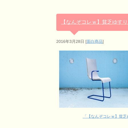
【なんぞコレｗ】貧乏ゆすり
2016年3月28日
[
面白商品
]
「【なんぞコレｗ】貧乏