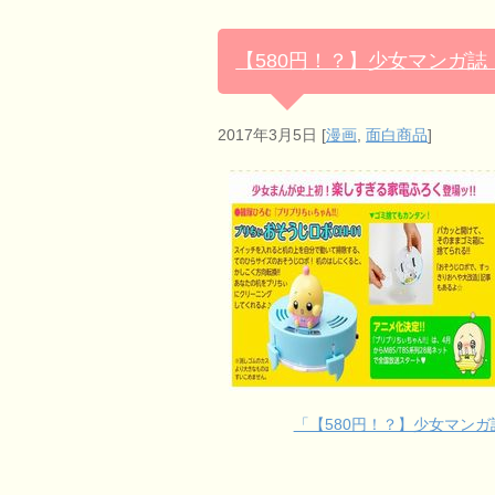
【580円！？】少女マンガ
2017年3月5日
[
漫画
,
面白商品
]
「【580円！？】少女マン