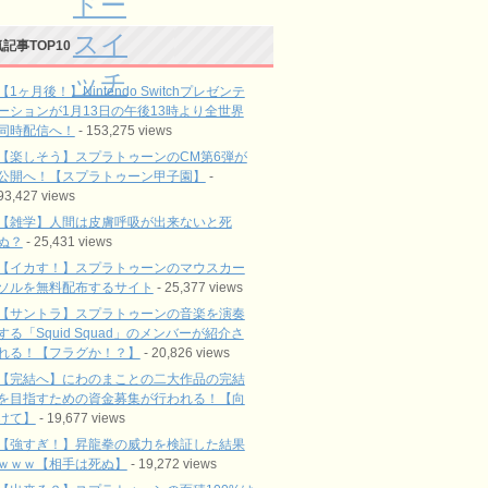
ドー
スイ
記事TOP10
ッチ
【1ヶ月後！】Nintendo Switchプレゼンテ
ーションが1月13日の午後13時より全世界
同時配信へ！
- 153,275 views
【楽しそう】スプラトゥーンのCM第6弾が
公開へ！【スプラトゥーン甲子園】
-
93,427 views
【雑学】人間は皮膚呼吸が出来ないと死
ぬ？
- 25,431 views
【イカす！】スプラトゥーンのマウスカー
ソルを無料配布するサイト
- 25,377 views
【サントラ】スプラトゥーンの音楽を演奏
する「Squid Squad」のメンバーが紹介さ
れる！【フラグか！？】
- 20,826 views
【完結へ】にわのまことの二大作品の完結
を目指すための資金募集が行われる！【向
けて】
- 19,677 views
【強すぎ！】昇龍拳の威力を検証した結果
ｗｗｗ【相手は死ぬ】
- 19,272 views