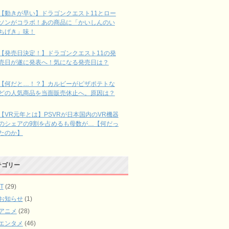
【動きが早い】ドラゴンクエスト11とロー
ソンがコラボ！あの商品に「かいしんのい
ちげき」味！
【発売日決定！】ドラゴンクエスト11の発
売日が遂に発表へ！気になる発売日は？
【何だと…！？】カルビーがピザポテトな
どの人気商品を当面販売休止へ。原因は？
【VR元年とは】PSVRが日本国内のVR機器
のシェアの9割を占めるも母数が…【何だっ
たのか】
テゴリー
IT
(29)
お知らせ
(1)
アニメ
(28)
エンタメ
(46)