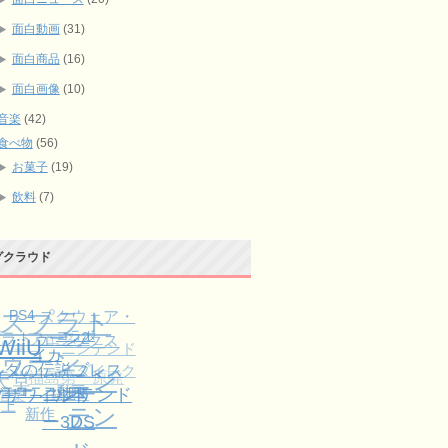
面白動画
(31)
面白商品
(16)
面白画像
(10)
音楽
(42)
食べ物
(56)
お菓子
(19)
飲料
(7)
グクラウド
スプラト
スクウェ
PS4
プラトゥーン2
フェス
レビュー
ア・エニッ
コラボ
WiiU
ニンテン
ゥーン
イカ
クス
ルダの伝説ブレス
天堂
福島第一原発
ドーダイ
ニン
音楽
ブザワイルド
レクト
ニコニコ動画
発売日
ニンテンド
上
新作
テン
ー3DS