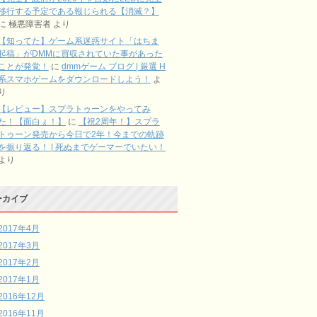
移行する予定である報じられる【消滅？】
に
極悪障害者
より
【知ってた】ゲーム系迷惑サイト「はちま
起稿」がDMMに買収されていた事があった
ことが発覚！
に
dmmゲーム ブログ | 厳選 H
系スマホゲームをダウンロードしよう！
よ
り
【レビュー】スプラトゥーンをやってみ
た！【面白ぇ！】
に
【祝2周年！】スプラ
トゥーン発売から今日で2年！今までの軌跡
を振り返る！ | 死ぬまでゲーマーでいたい！
より
ーカイブ
2017年4月
2017年3月
2017年2月
2017年1月
2016年12月
2016年11月