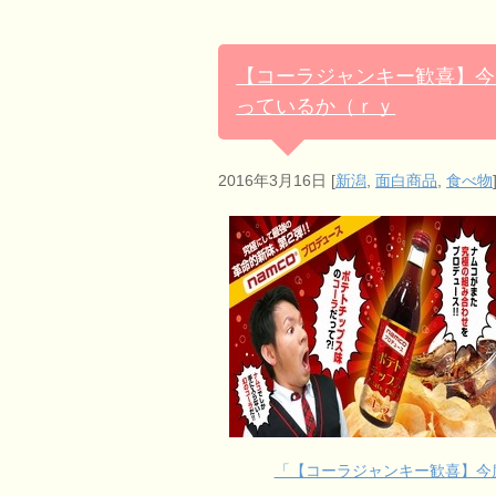
【コーラジャンキー歓喜】今
っているか（ｒｙ
2016年3月16日
[
新潟
,
面白商品
,
食べ物
「【コーラジャンキー歓喜】今