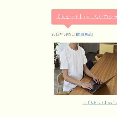
【大ヒット】○○しない白シ
2017年3月9日
[
面白商品
]
「【大ヒット】○○