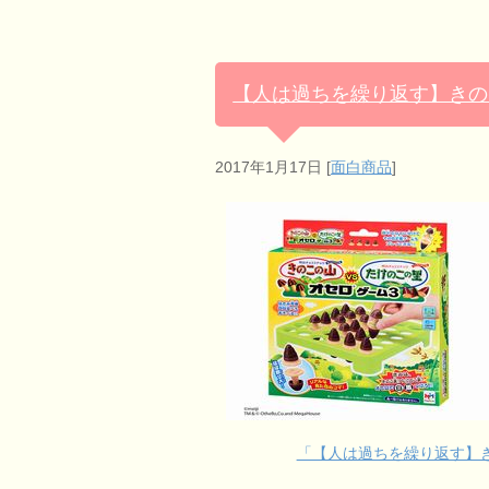
【人は過ちを繰り返す】きの
2017年1月17日
[
面白商品
]
「【人は過ちを繰り返す】