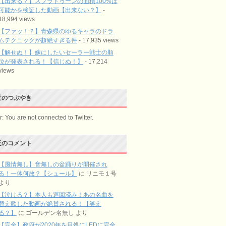
【出来る？】スプラトゥーンの面積100%は
可能かを検証した動画【出来ない？】
-
18,994 views
【ファッ！？】青森県のゆるキャラのドラ
ムテクニックが超絶すぎる件
- 17,935 views
【解せぬ！】嫁にしたいセーラー戦士の順
位が発表される！【信じぬ！】
- 17,214
views
近のつぶやき
r: You are not connected to Twitter.
近のコメント
【風情無し】音無しの盆踊りが開催され
る！一体何故？【シュール】
に
リニモ１号
より
【泣ける？】本人も巡回済み！あの名曲を
替え歌した動画が絶賛される！【笑え
る？】
に
ゴールデン名無し
より
【完全】政府が2020年を目処にLEDに完全