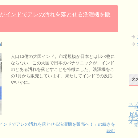
がインドでアレの汚れを落とせる洗濯機を販
品
]
人口13億の大国インド。市場規模が日本とは比べ物に
ならない、この大国で日本のパナソニックが、インド
のとある汚れを落とすことを特徴にした、洗濯機をこ
の1月から販売しています。果たしてインドでの反応
タ
やいかに。
ス
ゼ
任
オ
売
インドでアレの汚れを落とせる洗濯機を販売へ！」の続きを
読む