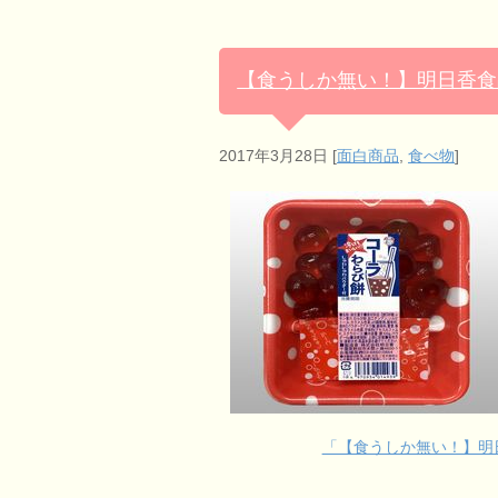
【食うしか無い！】明日香食
2017年3月28日
[
面白商品
,
食べ物
]
「【食うしか無い！】明