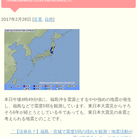
2017年2月28日
[
災害
,
自然
]
本日午後4時49分頃に、福島沖を震源とするやや強めの地震が発生
し、福島などで震度5弱を観測しています。東日本大震災からそろ
そろ6年が経とうとしている今であっても、東日本大震災の余震と
考えられる地震とのことです。
「【活発化？】福島・宮城で震度5弱の揺れを観測！地震活動が