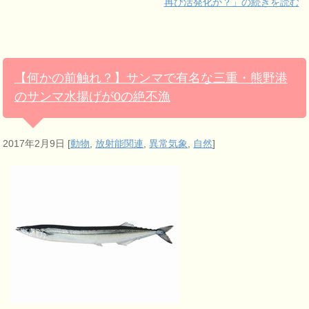
再び活発化か？」の続きを読む
【何かの前触れ？】サンマで有名な三重・熊野港
のサンマ水揚げが0の絶不漁
2017年2月9日
[
動物
,
放射能関連
,
異常気象
,
自然
]