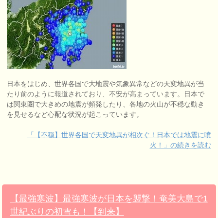
日本をはじめ、世界各国で大地震や気象異常などの天変地異が当
たり前のように報道されており、不安が高まっています。日本で
は関東圏で大きめの地震が頻発したり、各地の火山が不穏な動き
を見せるなど心配な状況が起こっています。
「【不穏】世界各国で天変地異が相次ぐ！日本では地震に噴
火！」の続きを読む
【最強寒波】最強寒波が日本を襲撃！奄美大島で1
世紀ぶりの初雪も！【到来】