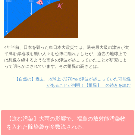
4年半前、日本を襲った東日本大震災では、過去最大級の津波が太
平洋沿岸地域を襲い人々を恐怖に陥れましたが、過去の地球上で
は想像を絶するような高さの津波が起こっていたことが研究によ
って明らかにされています。その驚異の高さとは。
「【自然の】過去、地球上で270mの津波が起こっていた可能性
があることが判明！【驚異】」の続きを読む
【進む汚染】大雨の影響で、福島の放射能汚染物
を入れた除染袋が多数流される。