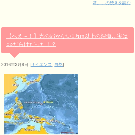
常。」の続きを読む
【へえ～！】光の届かない1万m以上の深海…実は
○○だらけだった！？
2016年3月8日
[
サイエンス
,
自然
]