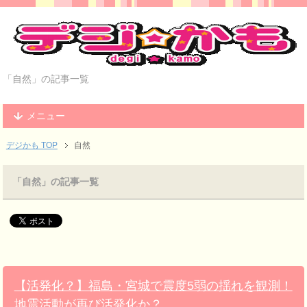
「自然」の記事一覧
メニュー
デジかも TOP
自然
「自然」の記事一覧
【活発化？】福島・宮城で震度5弱の揺れを観測！
地震活動が再び活発化か？