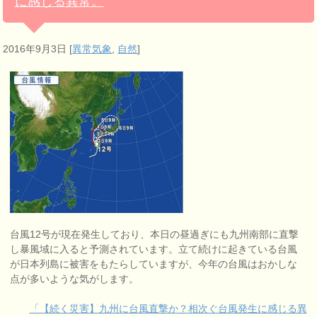
に感じる異常。
2016年9月3日
[
異常気象
,
自然
]
台風12号が現在発生しており、本日の昼過ぎにも九州南部に直撃
し暴風域に入ると予測されています。立て続けに起きている台風
が日本列島に被害をもたらしていますが、今年の台風はおかしな
点が多いような気がします。
「【続く災害】九州に台風直撃か？相次ぐ台風発生に感じる異