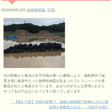
2015年9月13日
[
放射能関連
,
災害
]
先日関東から東北の太平洋側を襲った豪雨により、福島県内で仮
置き場に移送中だった放射性物質が詰まったフレコンバッグが多
数流されたと報道されています。あまりのずさんな管理にわざと
やってるのではないか？とすら思ってしまいます。
「【進む汚染】大雨の影響で、福島の放射能汚染物を入れた除
染袋が多数流される。」の続きを読む