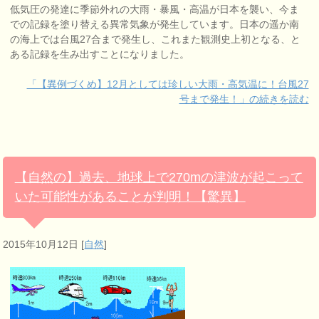
低気圧の発達に季節外れの大雨・暴風・高温が日本を襲い、今ま
での記録を塗り替える異常気象が発生しています。日本の遥か南
の海上では台風27合まで発生し、これまた観測史上初となる、と
ある記録を生み出すことになりました。
「【異例づくめ】12月としては珍しい大雨・高気温に！台風27
号まで発生！」の続きを読む
【自然の】過去、地球上で270mの津波が起こって
いた可能性があることが判明！【驚異】
2015年10月12日
[
自然
]