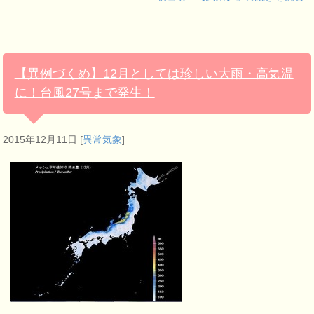
【異例づくめ】12月としては珍しい大雨・高気温
に！台風27号まで発生！
2015年12月11日
[
異常気象
]