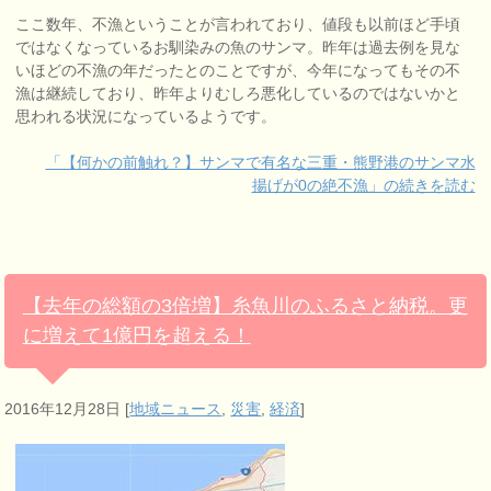
ここ数年、不漁ということが言われており、値段も以前ほど手頃
ではなくなっているお馴染みの魚のサンマ。昨年は過去例を見な
いほどの不漁の年だったとのことですが、今年になってもその不
漁は継続しており、昨年よりむしろ悪化しているのではないかと
思われる状況になっているようです。
「【何かの前触れ？】サンマで有名な三重・熊野港のサンマ水
揚げが0の絶不漁」の続きを読む
【去年の総額の3倍増】糸魚川のふるさと納税。更
に増えて1億円を超える！
2016年12月28日
[
地域ニュース
,
災害
,
経済
]