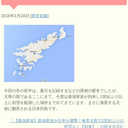
2016年1月24日
[
異常気象
]
今回の冬の前半は、夏日を記録するなどの異例の暖冬でしたが、
大寒の期であるここにきて、今度は最強寒波が到来し1世紀ぶり以
上に初雪を観測した場所まで出てきています。まさに激変する天
候に翻弄される日本列島です。
「【最強寒波】最強寒波が日本を襲撃！奄美大島で1世紀ぶりの
初雪も！【到来】」の続きを読む