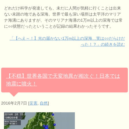
どれだけ科学が発達しても、未だに人間が気軽に行くことは出来
ない未踏の地である深海。世界で最も深い場所は太平洋のマリア
ナ海溝にありますが、そのマリアナ海溝の1万m以上の深海では常
に○○状態だったということが記録の結果わかったそうです。
「【へえ～！】光の届かない1万m以上の深海…実は○○だらけだ
った！？」の続きを読む
【不穏】世界各国で天変地異が相次ぐ！日本では
地震に噴火！
2016年2月7日
[
災害
,
自然
]